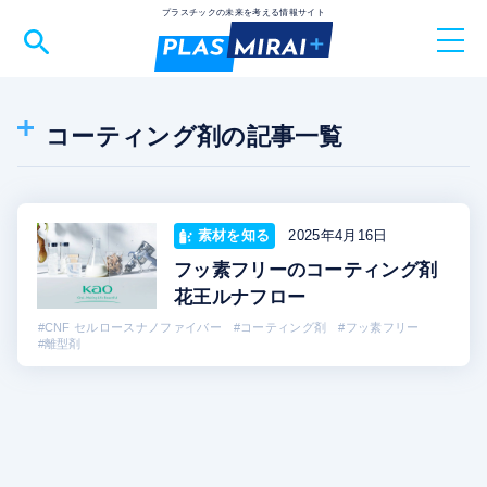
プラスチックの未来を考える情報サイト
TOP
コーティング剤の記事一覧
トピックス
SDGs
バイオマスプラスチック
ダウ・東レ
バイオプラスチック
脱炭素
物流2024年問題
素材を知る
2025年4月16日
業界を知る
鮮度保持袋
鮮度保持フィルム
ライスレジン
フッ素フリーのコーティング剤
花王ルナフロー
物流 改善
素材を知る
#CNF セルロースナノファイバー
#コーティング剤
#フッ素フリー
#離型剤
セミナー情報
メルマガ登録
PLAS MIRAI+とは