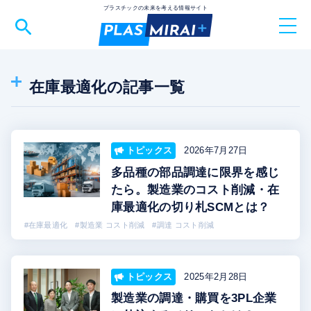
プラスチックの未来を考える情報サイト
TOP
在庫最適化の記事一覧
トピックス
SDGs
バイオマスプラスチック
ダウ・東レ
バイオプラスチック
脱炭素
物流2024年問題
トピックス
2026年7月27日
業界を知る
鮮度保持袋
鮮度保持フィルム
ライスレジン
多品種の部品調達に限界を感じ
たら。製造業のコスト削減・在
物流 改善
素材を知る
庫最適化の切り札SCMとは？
#在庫最適化
#製造業 コスト削減
#調達 コスト削減
セミナー情報
メルマガ登録
トピックス
2025年2月28日
製造業の調達・購買を3PL企業
PLAS MIRAI+とは