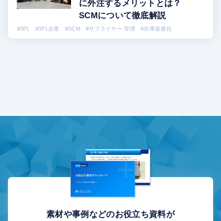
に外注するメリットとは？
SCMについて徹底解説
#3PL
#3PL企業
#SCM
#サプライヤー 管理
#在庫最適化
資料ダウンロード
プライバシーポリシー
情報セキュリティ方針
ご利用規約
素材や事例などのお役立ち資料が