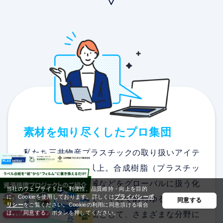
素材を知り尽くしたプロ集団
私たち三井物産プラスチックの取り扱いアイテ
ム数は3,000種類以上。合成樹脂（プラスチッ
ク）や化学品、機械などをグローバルに扱う化
当社のウェブサイトは、利便性、品質維持・向上を目的
に、Cookieを使用しております。
詳しくは
プライバシーポ
学品専門商社として、そしてあらゆる素材を知
同意する
リシー
をご覧ください。
Cookieの利用に同意頂ける場合
は、「同意する」ボタンを押してください。
り尽くしたプロ集団として、さまざまな分野に