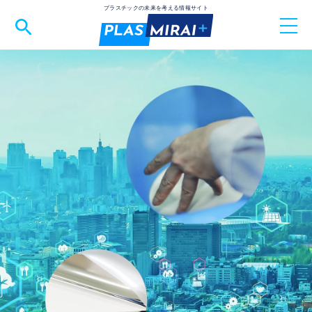
プラスチックの未来を考える情報サイト
TOP
トピックス
SDGs
バイオマスプラスチック
ダウ・東レ
バイオプラスチック
脱炭素
物流2024年問題
業界を知る
鮮度保持袋
鮮度保持フィルム
ライスレジン
物流 改善
素材を知る
セミナー情報
メルマガ登録
PLAS MIRAI+とは