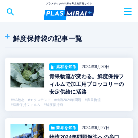
プラスチックの未来を考える情報サイト
TOP
鮮度保持袋の記事一覧
トピックス
SDGs
バイオマスプラスチック
ダウ・東レ
バイオプラスチック
脱炭素
物流2024年問題
素材を知る
2024年8月30日
業界を知る
鮮度保持袋
鮮度保持フィルム
ライスレジン
青果物流が変わる。鮮度保持フ
ィルムで加工用ブロッコリーの
物流 改善
素材を知る
安定供給に活路
#MA包材
#エクステンド
#物流2024年問題
#青果物流
セミナー情報
#鮮度保持フィルム
#鮮度保持袋
メルマガ登録
業界を知る
2024年6月27日
物流2024年問題解決への糸口。
PLAS MIRAI+とは