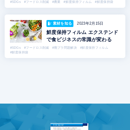
#SDGs
#フードロス削減
#農業
#鮮度保持フィルム
#鮮度保持袋
素材を知る
2023年2月15日
鮮度保持フィルム エクステンド
で食ビジネスの常識が変わる
#SDGs
#フードロス削減
#廃プラ問題解決
#鮮度保持フィルム
#鮮度保持袋