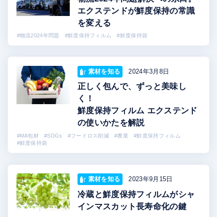
エクステンドが鮮度保持の常識
を変える
資料ダウンロード
#物流2024年問題
#鮮度保持フィルム
#鮮度保持袋
プライバシーポリシー
素材を知る
2024年3月8日
情報セキュリティ方針
正しく包んで、ずっと美味し
ご利用規約
く！
鮮度保持フィルム エクステンド
の使いかたを解説
#MA包材
#SDGs
#フードロス削減
#農業
#鮮度保持フィルム
#鮮度保持袋
素材を知る
2023年9月15日
冷蔵と鮮度保持フィルムがシャ
インマスカット長寿命化の鍵